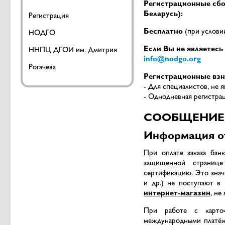
Регистрационные сбо
Беларусь):
Регистрация
Бесплатно
(при условии
НОДГО
Если Вы не являетесь
ННПЦ ДГОИ им. Дмитрия
info@nodgo.org
Рогачева
Регистрационные взн
- Для специалистов, не
- Однодневная регистрац
СООБЩЕНИЕ
Информация от
При оплате заказа бан
защищенной странице
сертификацию. Это знач
и др.) не поступают в
интернет-магазин
, не
При работе с карточ
международными платё