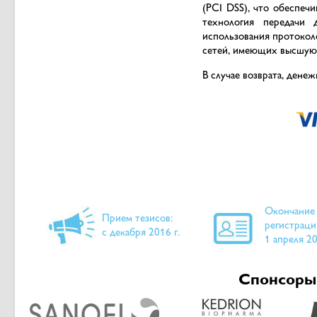
(PCI DSS), что обеспеч
технология передачи 
использования протоколов
сетей, имеющих высшую 
В случае возврата, дене
Окончание
Прием тезисов:
регистраци
с декабря 2016 г.
1 апреля 20
Спонсоры