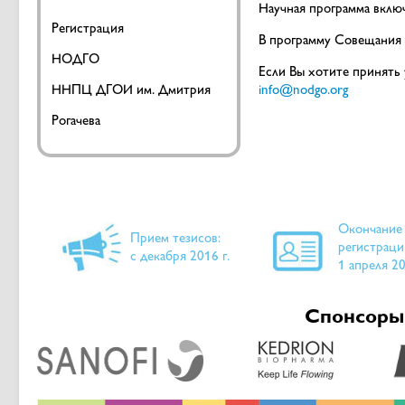
Научная программа включ
Регистрация
В программу Совещания 
НОДГО
Если Вы хотите принять 
ННПЦ ДГОИ им. Дмитрия
info@nodgo.org
Рогачева
Окончание
Прием тезисов:
регистраци
с декабря 2016 г.
1 апреля 20
Спонсоры