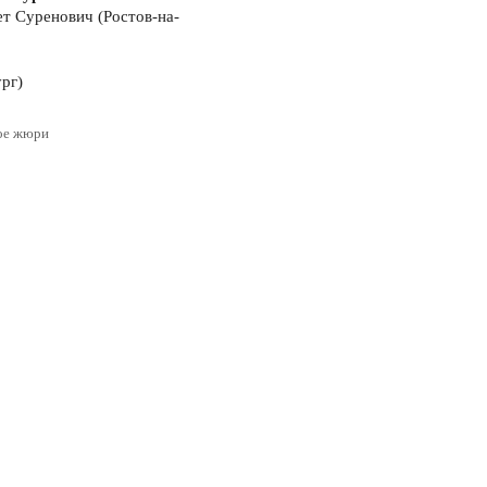
ет Суренович (Ростов-на-
рг)
ное жюри