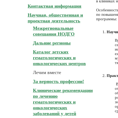
в клиниках 
Контактная информация
Особенность
Научная, общественная и
по повышени
программы:
проектная деятельность
Межрегиональные
Научн
совещания НОДГО
В
Дальние регионы
с
и
Каталог детских
е
гематологических и
м
т
онкологических центров
Лечим вместе
Практ
За верность профессии!
В
о
Клинические рекомендации
о
по лечению
р
гематологических и
з
о
онкологических
с
заболеваний у детей