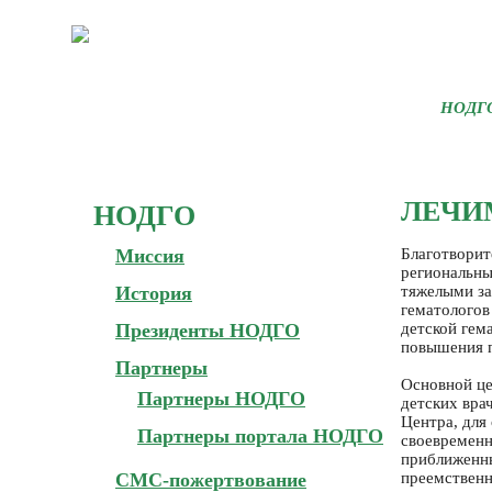
НОДГ
ЛЕЧИ
НОДГО
Миссия
Благотворит
региональн
История
тяжелыми за
гематологов
Президенты НОДГО
детской гем
повышения п
Партнеры
Основной це
Партнеры НОДГО
детских вра
Центра, для
Партнеры портала НОДГО
своевременн
приближенны
СМС-пожертвование
преемственн