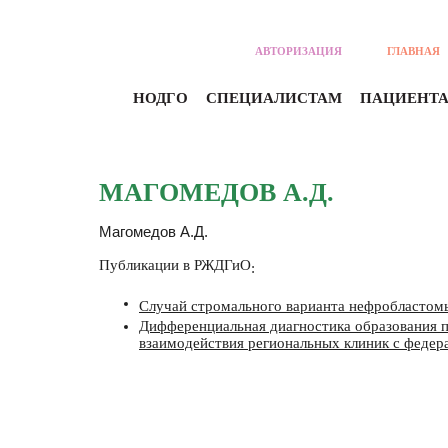
АВТОРИЗАЦИЯ
ГЛАВНАЯ
НОДГО
СПЕЦИАЛИСТАМ
ПАЦИЕНТ
МАГОМЕДОВ А.Д.
Магомедов А.Д.
Публикации в РЖДГиО
:
Случай стромального варианта нефробластомы
Дифференциальная диагностика образования п
взаимодействия региональных клиник с феде