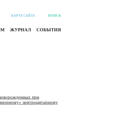
КАРТА САЙТА
ПОИСК
АМ
ЖУРНАЛ
СОБЫТИЯ
 новорожденных при
минорному» эритроцитарному