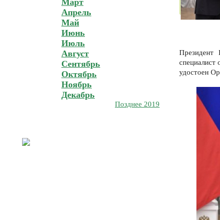
Март
Апрель
Май
Июнь
Июль
Август
Президент
специалист 
Сентябрь
удостоен Ор
Октябрь
Ноябрь
Декабрь
Позднее 2019