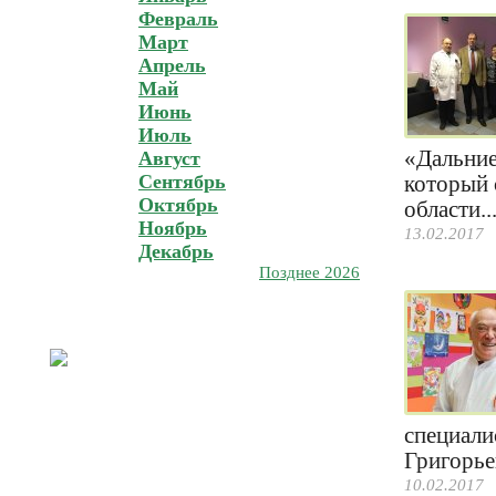
Февраль
Март
Апрель
Май
Июнь
Июль
«Дальние
Август
Сентябрь
который 
Октябрь
области..
Ноябрь
13.02.2017
Декабрь
Позднее 2026
специали
Григорье
10.02.2017