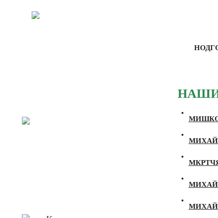
НОДГ
НАШИ
МИШКО
МИХАЙЛ
МКРТЧЯ
МИХАЙЛ
МИХАЙЛ